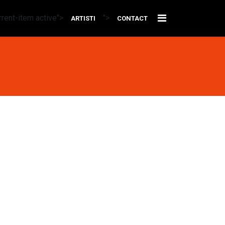
rrent-item active">
">
ARTISTI
CONTACT