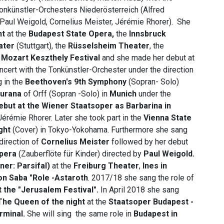
nkünstler-Orchesters Niederösterreich (Alfred
(Paul Weigold, Cornelius Meister, Jérémie Rhorer). She
ht
at the
Budapest State Opera,
the
Innsbruck
ater
(Stuttgart), the
Rüsselsheim Theater
, the
s
Mozart Keszthely Festival
and she made her debut at
ncert with the Tonkünstler-Orchester under the direction
 in the
Beethoven's 9th Symphony
(Sopran- Solo)
Burana
of Orff (Sopran -Solo) in
Munich
under the
ebut at the Wiener Staatsoper as Barbarina in
érémie Rhorer. Later she took part in the
Vienna State
ght
(Cover) in Tokyo-Yokohama. Furthermore she sang
direction of
Cornelius Meister
followed by her debut
Opera
(Zauberflöte für Kinder) directed by
Paul Weigold.
r: Parsifal)
at the
Freiburg Theater
,
Ines in
on Saba "Role -Astaroth
. 2017/18 she sang the role of
t the "Jerusalem Festival".
In April 2018 she sang
The Queen of the night
at the
Staatsoper Budapest -
rminal.
She will sing the same role in
Budapest in