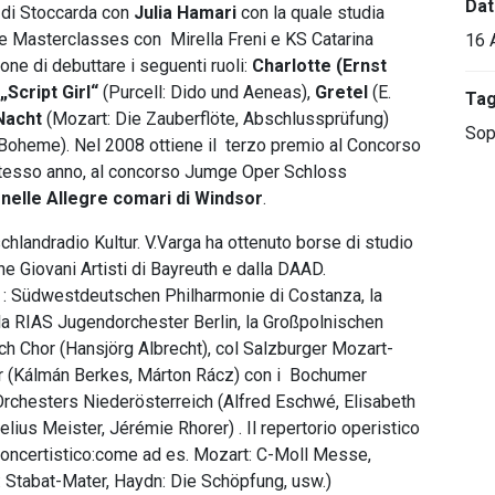
Dat
 di Stoccarda con
Julia Hamari
con la quale studia
e Masterclasses con Mirella Freni e KS Catarina
16 
one di debuttare i seguenti ruoli:
Charlotte (Ernst
„Script Girl“
(Purcell: Dido und Aeneas),
Gretel
(E.
Ta
Nacht
(Mozart: Die Zauberflöte, Abschlussprüfung)
Sop
 Boheme). Nel 2008 ottiene il terzo premio al Concorso
 stesso anno, al concorso Jumge Oper Schloss
 nelle Allegre comari di Windsor
.
chlandradio Kultur. V.Varga ha ottenuto borse di studio
e Giovani Artisti di Bayreuth e dalla DAAD.
on : Südwestdeutschen Philharmonie di Costanza, la
la RIAS Jugendorchester Berlin, la Großpolnischen
h Chor (Hansjörg Albrecht), col Salzburger Mozart-
yőr (Kálmán Berkes, Márton Rácz) con i Bochumer
Orchesters Niederösterreich (Alfred Eschwé, Elisabeth
lius Meister, Jérémie Rhorer) . Il repertorio operistico
 concertistico:come ad es. Mozart: C-Moll Messe,
: Stabat-Mater, Haydn: Die Schöpfung, usw.)