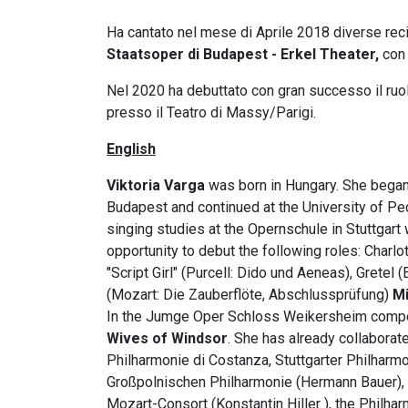
Ha cantato nel mese di Aprile 2018 diverse rec
Staatsoper di Budapest - Erkel Theater,
con 
Nel 2020 ha debuttato con gran successo il ruo
presso il Teatro di Massy/Parigi.
English
Viktoria Varga
was born in Hungary. She began 
Budapest and continued at the University of Pec
singing studies at the Opernschule in Stuttgart 
opportunity to debut the following roles: Charlot
"Script Girl" (Purcell: Dido und Aeneas), Gretel 
(Mozart: Die Zauberflöte, Abschlussprüfung)
Mi
In the Jumge Oper Schloss Weikersheim compet
Wives of Windsor
. She has already collabora
Philharmonie di Costanza, Stuttgarter Philhar
Großpolnischen Philharmonie (Hermann Bauer), 
Mozart-Consort (Konstantin Hiller ), the Philh