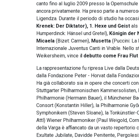
canto fino al luglio 2009 presso la Opernschule
ancora privatamente. Ha preso parte a numeros
Ligendza. Durante il periodo di studio ha occasi
Krenek: Der Diktator), 1. Hexe und Geist
als
Humperdinck: Hänsel und Gretel),
Königin der 
Micaela
(Bizet: Carmen),
Musetta
(Puccini: La
Internazionale Juventus Canti in Vrable. Nello
Weikersheim, vince i
l debutto come Frau Flut
La rappresentazione fu ripresa Live dalla Deuts
dalla Fondazione Peter - Horvat dalla Fondazion
Ha già collaborato sia in opere che concerti c
Stuttgarter Philharmonischen Kammersolisten, 
Philharmonie (Hermann Bauer), il Münchener Bac
Consort (Konstantin Hiller), la Philharmonie G
Symphonikern (Steven Sloane), la Tonkünstler-
Attl) Wiener Philharmoniker (Paul Weigold, Corne
della Varga è affiancato da un vasto repertorio
Exultate Jubilate, Davidde Penitente, Pergolesi