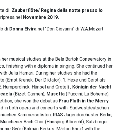
ite di
Zauberflöte/ Regina della notte presso lo
ripresa nel
Novembre 2019.
lo di
Donna Elvira
nel "Don Giovanni" di W.A.Mozart
her musical studies at the Bela Bartok Conservatory in
s, finishing with a diploma in singing. She continued her
with Julia Hamari. During her studies she had the
te (Ernst Krenek: Der Diktator), 1. Hexe und Geist als
(E. Humperdinck: Hänsel und Gretel) ,
Königin der Nacht
caela
(Bizet: Carmen),
Musetta
(Puccini: La Boheme).
ition, she won the debut as
Frau Fluth in the Merry
ted in both opera and concerts with: Südwestdeutschen
monischen Kammersolisten, RIAS Jugendorchester Berlin,
Münchener Bach Chor (Hansjörg Albrecht), Salzburger
armonie Győr (Kálmán Berkes, Márton Rácz) with the