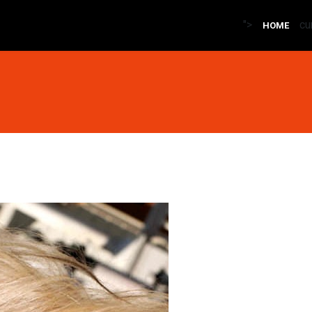
">
cu
HOME