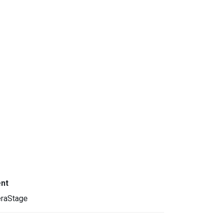
ent
raStage