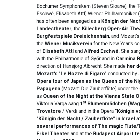
Bochumer Symphonikern (Steven Sloane), the To
Eschwé, Elisabeth Attl) Wiener Philharmoniker 
has often been engaged as a
Königin der Nac
Landestheater
, the
Killesberg Open-Air The
Burgfestspiele Dreieichenhain
, and Mozart'
the
Wiener Musikverein
for the New Year's co
of
Elisabeth Attl
and
Alfred Eschwé.
She sang
with the Philharmonie of Győr and in
Carmina 
direction of Hansjörg Albrecht. She made
her d
Mozart's "Le Nozze di Figaro"
conducted by J
Opera tour of Japan as the Queen of the Ni
Papagena
(Mozart: Die Zauberflöte) under the 
as
Queen of the Night at the Vienna State 
st
Viktoria Varga sang
1
Blumenmädchen (Wagne
Trovatore
/ Verdi and in the Opera
"Königin v
"Königin der Nacht / Zauberflöte" in Israel a
several performances of The magic Flute/
Erkel Theater
and at the
Budapest Airport te