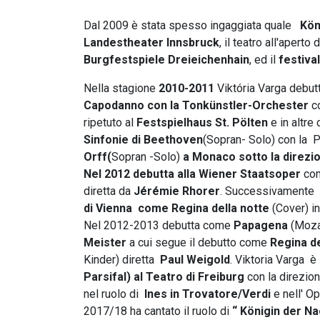
Dal 2009 è stata spesso ingaggiata quale
Kön
Landestheater Innsbruck
, il teatro all'aperto 
Burgfestspiele Dreieichenhain
, ed il
festiva
Nella stagione
2010-2011
Viktória Varga debut
Capodanno con la Tonkünstler-Orchester
co
ripetuto al
Festspielhaus St. Pölten
e in altre
Sinfonie di Beethoven
(Sopran- Solo) con la P
Orff(
Sopran -Solo)
a Monaco sotto la direzi
Nel 2012 debutta alla Wiener Staatsoper
co
diretta da
Jérémie Rhorer
. Successivamente 
di Vienna come Regina della notte
(Cover) i
Nel 2012-2013 debutta come
Papagena
(Moza
Meister
a cui segue il debutto come
Regina de
Kinder) diretta
Paul Weigold
. Viktoria Varga 
Parsifal) al Teatro di Freiburg
con la direzion
nel ruolo di
Ines in Trovatore/Verdi
e nell' O
2017/18 ha cantato il ruolo di
“ Königin der Na