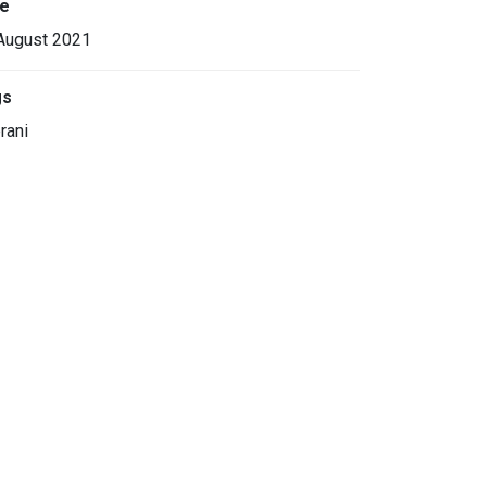
e
August 2021
gs
rani