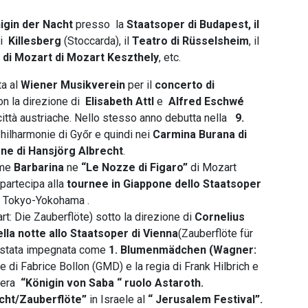
igin der Nacht
presso la
Staatsoper di Budapest, il
di
Killesberg
(Stoccarda), il
Teatro di Rüsselsheim
, il
l di Mozart di Mozart Keszthely
, etc.
ta al
Wiener Musikverein
per il
concerto di
n la direzione di
Elisabeth Attl
e
Alfred Eschwé
 città austriache. Nello stesso anno debutta nella
9.
hilharmonie di Győr e quindi nei
Carmina Burana di
one di Hansjörg Albrecht
.
me
Barbarina
ne
“Le Nozze di Figaro”
di Mozart
partecipa alla
tournee in Giappone dello Staatsoper
n Tokyo-Yokohama .
rt: Die Zauberflöte) sotto la direzione di
Cornelius
lla notte allo Staatsoper di Vienna
(Zauberflöte für
è stata impegnata come
1. Blumenmädchen (Wagner:
e di Fabrice Bollon (GMD) e la regia di Frank Hilbrich e
pera
“Königin von Saba “ ruolo Astaroth.
cht/Zauberflöte”
in Israele al
“ Jerusalem Festival”.