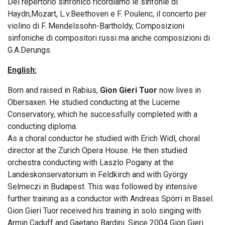
Del repertorio sinfonico ricordiamo le sinfonie di
Haydn,Mozart, L.v.Beethoven e F. Poulenc, il concerto per
violino di F. Mendelssohn-Bartholdy, Composizioni
sinfoniche di compositori russi ma anche composizioni di
G.A.Derungs.
English:
Born and raised in Rabius,
Gion Gieri Tuor
now lives in
Obersaxen. He studied conducting at the Lucerne
Conservatory, which he successfully completed with a
conducting diploma.
As a choral conductor he studied with Erich Widl, choral
director at the Zurich Opera House. He then studied
orchestra conducting with Laszlo Pogany at the
Landeskonservatorium in Feldkirch and with György
Selmeczi in Budapest. This was followed by intensive
further training as a conductor with Andreas Spörri in Basel.
Gion Gieri Tuor received his training in solo singing with
Armin Caduff and Gaetano Bardini. Since 2004 Gion Gieri