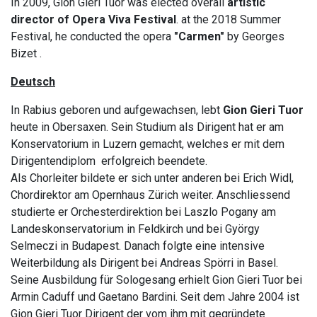
In 2009, Gion Gieri Tuor was elected overall
artistic
director of Opera Viva Festival
. at the 2018 Summer
Festival, he conducted the opera
"Carmen"
by Georges
Bizet .
Deutsch
In Rabius geboren und aufgewachsen, lebt
Gion Gieri Tuor
heute in Obersaxen. Sein Studium als Dirigent hat er am
Konservatorium in Luzern gemacht, welches er mit dem
Dirigentendiplom erfolgreich beendete.
Als Chorleiter bildete er sich unter anderen bei Erich Widl,
Chordirektor am Opernhaus Zürich weiter. Anschliessend
studierte er Orchesterdirektion bei Laszlo Pogany am
Landeskonservatorium in Feldkirch und bei György
Selmeczi in Budapest. Danach folgte eine intensive
Weiterbildung als Dirigent bei Andreas Spörri in Basel.
Seine Ausbildung für Sologesang erhielt Gion Gieri Tuor bei
Armin Caduff und Gaetano Bardini. Seit dem Jahre 2004 ist
Gion Gieri Tuor Dirigent der vom ihm mit gegründete