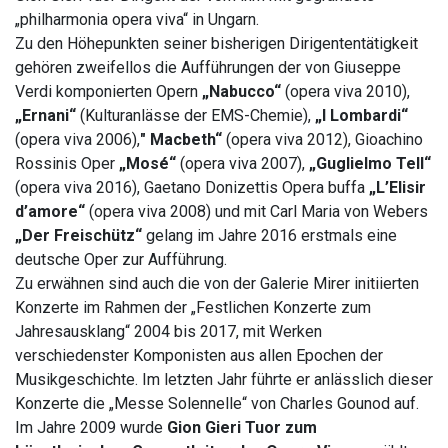
„philharmonia opera viva“ in Ungarn.
Zu den Höhepunkten seiner bisherigen Dirigententätigkeit
gehören zweifellos die Aufführungen der von Giuseppe
Verdi komponierten Opern
„Nabucco“
(opera viva 2010),
„Ernani“
(Kulturanlässe der EMS-Chemie),
„I Lombardi“
(opera viva 2006),
" Macbeth“
(opera viva 2012), Gioachino
Rossinis Oper
„Mosé“
(opera viva 2007),
„Guglielmo Tell“
(opera viva 2016), Gaetano Donizettis Opera buffa
„L’Elisir
d’amore“
(opera viva 2008) und mit Carl Maria von Webers
„Der Freischütz“
gelang im Jahre 2016 erstmals eine
deutsche Oper zur Aufführung.
Zu erwähnen sind auch die von der Galerie Mirer initiierten
Konzerte im Rahmen der „Festlichen Konzerte zum
Jahresausklang“ 2004 bis 2017, mit Werken
verschiedenster Komponisten aus allen Epochen der
Musikgeschichte. Im letzten Jahr führte er anlässlich dieser
Konzerte die „Messe Solennelle“ von Charles Gounod auf.
Im Jahre 2009 wurde
Gion Gieri Tuor zum