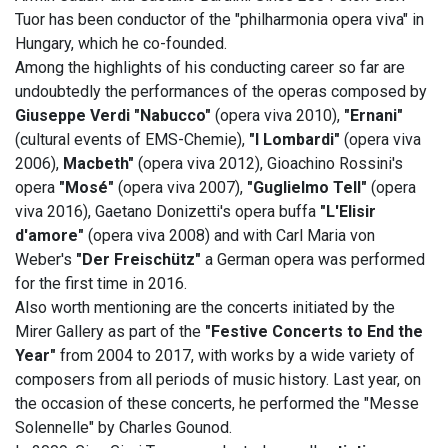
Tuor has been conductor of the "philharmonia opera viva" in
Hungary, which he co-founded.
Among the highlights of his conducting career so far are
undoubtedly the performances of the operas composed by
Giuseppe Verdi "Nabucco"
(opera viva 2010),
"Ernani"
(cultural events of EMS-Chemie),
"I Lombardi"
(opera viva
2006),
Macbeth"
(opera viva 2012), Gioachino Rossini's
opera
"Mosé"
(opera viva 2007),
"Guglielmo Tell"
(opera
viva 2016), Gaetano Donizetti's opera buffa
"L'Elisir
d'amore"
(opera viva 2008) and with Carl Maria von
Weber's
"Der Freischütz"
a German opera was performed
for the first time in 2016.
Also worth mentioning are the concerts initiated by the
Mirer Gallery as part of the
"Festive Concerts to End the
Year"
from 2004 to 2017, with works by a wide variety of
composers from all periods of music history. Last year, on
the occasion of these concerts, he performed the "Messe
Solennelle" by Charles Gounod.