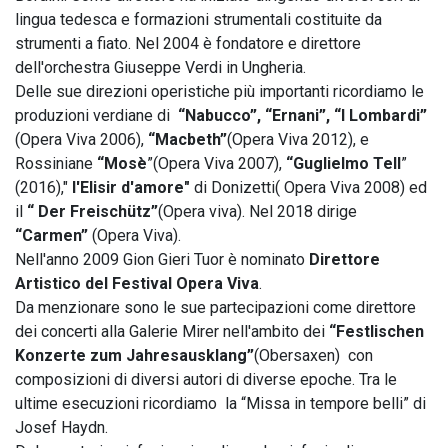
lingua tedesca e formazioni strumentali costituite da
strumenti a fiato. Nel 2004 è fondatore e direttore
dell'orchestra Giuseppe Verdi in Ungheria.
Delle sue direzioni operistiche più importanti ricordiamo le
produzioni verdiane di
“Nabucco”, “Ernani”, “I Lombardi”
(Opera Viva 2006),
“Macbeth”
(Opera Viva 2012), e
Rossiniane
“Mosè
”(Opera Viva 2007),
“Guglielmo Tell
”
(2016),"
l'Elisir d'amore"
di Donizetti( Opera Viva 2008) ed
il
“ Der Freischütz”
(Opera viva). Nel 2018 dirige
“Carmen”
(Opera Viva).
Nell'anno 2009 Gion Gieri Tuor è nominato
Direttore
Artistico del Festival Opera Viva
.
Da menzionare sono le sue partecipazioni come direttore
dei concerti alla Galerie Mirer nell'ambito dei
“Festlischen
Konzerte zum Jahresausklang”
(Obersaxen) con
composizioni di diversi autori di diverse epoche. Tra le
ultime esecuzioni ricordiamo la “Missa in tempore belli” di
Josef Haydn.